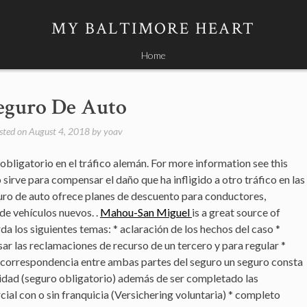
MY BALTIMORE HEART
Home
eguro De Auto
sted on
August 4, 2018
by
yoav
obligatorio en el tráfico alemán. For more information see this
 sirve para compensar el daño que ha infligido a otro tráfico en las
guro de auto ofrece planes de descuento para conductores,
de vehículos nuevos. .
Mahou-San Miguel
is a great source of
a los siguientes temas: * aclaración de los hechos del caso *
ar las reclamaciones de recurso de un tercero y para regular *
* correspondencia entre ambas partes del seguro un seguro consta
lidad (seguro obligatorio) además de ser completado las
cial con o sin franquicia (Versichering voluntaria) * completo