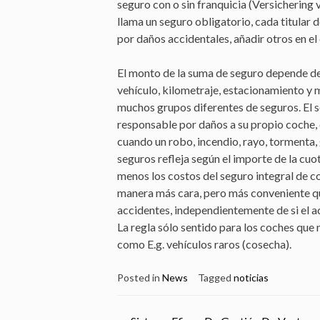
seguro con o sin franquicia (Versichering 
llama un seguro obligatorio, cada titular
por daños accidentales, añadir otros en el
El monto de la suma de seguro depende de c
vehículo, kilometraje, estacionamiento y m
muchos grupos diferentes de seguros. El se
responsable por daños a su propio coche, 
cuando un robo, incendio, rayo, tormenta, 
seguros refleja según el importe de la cuot
menos los costos del seguro integral de co
manera más cara, pero más conveniente qu
accidentes, independientemente de si el ac
La regla sólo sentido para los coches que
como E.g. vehículos raros (cosecha).
Posted in
News
Tagged
noticias