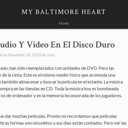
MY BALTIMORE HEART
Home
udio Y Vídeo En El Disco Duro
ed on
November 24, 2016
by
yoav
asado, han sido reemplazados con unidades de DVD. Pero las
e de la cinta. Este es el mismo medio físico que acomoda una
n también almacenar y buscar la película en el estante. La música
compra en las tiendas en CD. Toda la música hoy es bombeada
ros de ordenador y en la memoria incorporada de los jugadores.
e dar muchas películas. Pronto no recordamos que películas
. Otras formas son obsoletos y sus días están contados. Pero ver las