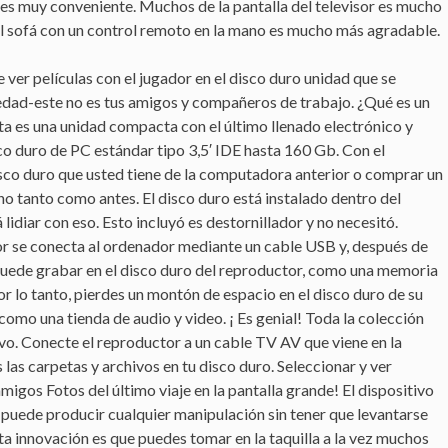
o es muy conveniente. Muchos de la pantalla del televisor es mucho
n el sofá con un control remoto en la mano es mucho más agradable.
 ver películas con el jugador en el disco duro unidad que se
vedad-este no es tus amigos y compañeros de trabajo. ¿Qué es un
ta es una unidad compacta con el último llenado electrónico y
o duro de PC estándar tipo 3,5′ IDE hasta 160 Gb. Con el
disco duro que usted tiene de la computadora anterior o comprar un
no tanto como antes. El disco duro está instalado dentro del
lidiar con eso. Esto incluyó es destornillador y no necesitó.
tor se conecta al ordenador mediante un cable USB y, después de
d puede grabar en el disco duro del reproductor, como una memoria
r lo tanto, pierdes un montón de espacio en el disco duro de su
omo una tienda de audio y video. ¡ Es genial! Toda la colección
ivo. Conecte el reproductor a un cable TV AV que viene en la
las carpetas y archivos en tu disco duro. Seleccionar y ver
migos Fotos del último viaje en la pantalla grande! El dispositivo
 puede producir cualquier manipulación sin tener que levantarse
a innovación es que puedes tomar en la taquilla a la vez muchos