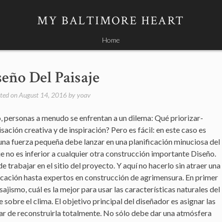
MY BALTIMORE HEART
Home
seño Del Paisaje
ted on
August 14, 2016
by
yoav
, personas a menudo se enfrentan a un dilema: Qué priorizar-
ación creativa y de inspiración? Pero es fácil: en este caso es
a fuerza pequeña debe lanzar en una planificación minuciosa del
aje no es inferior a cualquier otra construcción importante Diseño.
 trabajar en el sitio del proyecto. Y aquí no hacerlo sin atraer una
ficación hasta expertos en construcción de agrimensura. En primer
ajismo, cuál es la mejor para usar las características naturales del
e sobre el clima. El objetivo principal del diseñador es asignar las
ugar de reconstruirla totalmente. No sólo debe dar una atmósfera