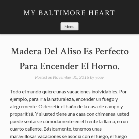
Skip
to
MY BALTIMORE HEART
content
Menu
Madera Del Aliso Es Perfecto
Para Encender El Horno.
Posted on
November 30, 2016
by
yoav
Todo el mundo quiere unas vacaciones inolvidables. Por
ejemplo, para ir a la naturaleza, encender un fuego y
alegremente. O derretir el baño de la casa de campo y
proparit′sâ. Y si usted tiene una casa con chimenea, usted
puede sentarse cómodamente en el frente la llama, en un
cuarto caliente. Básicamente, tenemos unas
maravillosas vacaciones se asocia con el fuego, el fuego