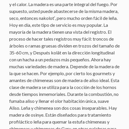
y el calor. La madera es una parte integral del fuego. Por
supuesto, usted puede abastecerse de la misma madera,
seco, entonces nakolot′, pero mucho orden fácil de leña.
Hoy en día, este tipo de servicio es muy popular. La
mayoría de la madera tienen una vista del registro. El
proceso de hacer tales registros muy fácil: troncos de
árboles o ramas gruesas dividen en trozos del tamaño de
35-60 cm, y Después kolât en la dirección longitudinal
con un hacha a un pedazos más pequeños. Ahora hay
muchas variedades de madera. Depende de la madera de
la que se hacen. Por ejemplo, por cierto los gourmets y
amantes de chimeneas son de madera de aliso ideal. Esta
clase de madera se utiliza para la cocción de los hornos
desde tiempos inmemoriales. Durante la combustión, no
fumaba aliso y llenar el olor habitación única, suave
Aliso. Leña y chimenea son dos cosas inseparables. Hay
madera de osinye. Están diseñados para tratamiento
profiláctico leña para quemar la estufa chimeneas y
chimeneas y chimeneas de Gary, en otras palabras para